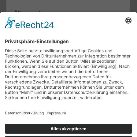
Öffnungszeiten
Mo. bis Fr.:
07.30 - 12.00 Uhr
13.00 - 17.00 Uhr
Sa:
09.00 - 13.00 Uhr
Fachthemen
Indoor-Living meets Outdoor-Living
Terrassendächer von Brustor
Lamellendächer von Warema
Unternehmen
Ansprechpartner
Ausstellung
Unsere Vertriebspartner