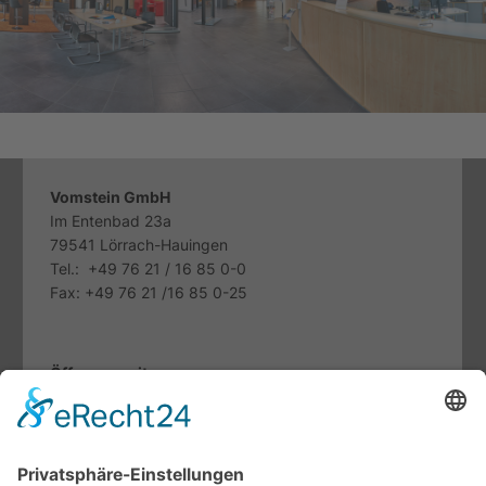
Vomstein GmbH
Im Entenbad 23a
79541 Lörrach-Hauingen
Tel.: +49 76 21 / 16 85 0-0
Fax: +49 76 21 /16 85 0-25
Öffnungszeiten
Mo. bis Fr.:
07.30 - 12.00 Uhr
13.00 - 17.00 Uhr
Sa: