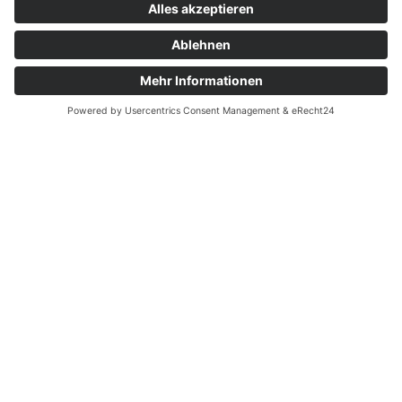
Erfahrung und Leidenschaft für den Fachbereich
Bauelemente sichern sie die hohe Qualität unserer
Leistungen.
Unsere Mission
Ob Renovierung, Neubau oder Sanierung
– wir stehen Ihnen
von der Planung bis zur Ausführung zur Seite. Unsere
Kunden stehen bei uns im Mittelpunkt, und wir freuen uns
darauf, auch Sie bei Ihrem nächsten Bauvorhaben zu
unterstützen. Besuchen Sie uns in unserem Outdoor-Park
oder in unserer Ausstellung, um sich inspirieren zu lassen.
Telefonisch erreichen Sie uns unter: 0
76 21 / 168 50 – 0.
Buchen Sie sich gerne direkt einen
individuellen
Beratungstermin.
Wir freuen uns auf Sie!