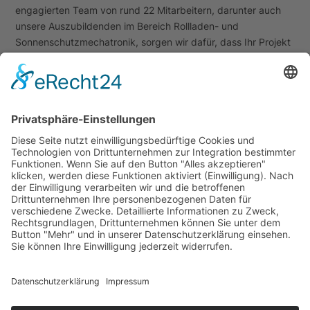
engagierten Team von rund 22 Mitarbeitern, darunter auch
unsere Auszubildenden im Bereich Rollladen- und
Sonnenschutzmechatronik, sorgen wir dafür, dass Ihr Projekt
nicht nur termingerecht, sondern auch mit größter Präzision
umgesetzt wird.
Unsere Standorte
Im Sommer 2016 sind wir in unseren neuen Standort in
Lörrach-Hauingen gezogen.
Hier bieten wir Ihnen nicht nur
einen umfassenden Einblick in unsere Produktwelt, sondern
auch eine
moderne Ausstellung,
die zum Staunen und
Informieren einlädt. Mit Nähe zur Schweiz und tief verwurzelt
in der Region, sind wir stolz darauf, unsere Leistungen an
diesem wichtigen Standort anzubieten.
Das Team
H
eute wird die Vomstein GmbH von Joachim Pfeiler und
Nadja Grether geleitet
, die gemeinsam den Betrieb führen
und unsere langjährige Tradition weiterentwickeln. Durch ihre