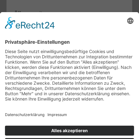
Öffnungszeiten
Mo. bis Fr.:
07.30 - 12.00 Uhr
13.00 - 17.00 Uhr
Sa:
09.00 - 13.00 Uhr
Fachthemen
Indoor-Living meets Outdoor-Living
Terrassendächer von Brustor
Lamellendächer von Warema
Unternehmen
Ansprechpartner
Ausstellung
Unsere Vertriebspartner