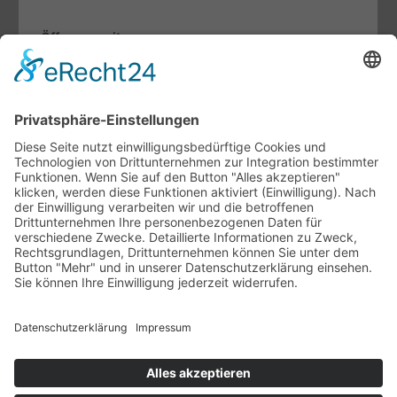
Öffnungszeiten
Mo. bis Fr.:
07.30 - 12.00 Uhr
13.00 - 17.00 Uhr
Sa:
09.00 - 13.00 Uhr
Fachthemen
Indoor-Living meets Outdoor-Living
Terrassendächer von Brustor
Lamellendächer von Warema
Unternehmen
Ansprechpartner
Ausstellung
Unsere Vertriebspartner