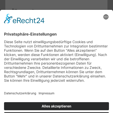
Öffnungszeiten
Mo. bis Fr.:
07.30 - 12.00 Uhr
13.00 - 17.00 Uhr
Sa:
09.00 - 13.00 Uhr
Fachthemen
Indoor-Living meets Outdoor-Living
Terrassendächer von Brustor
Lamellendächer von Warema
Unternehmen
Ansprechpartner
Ausstellung
Unsere Vertriebspartner