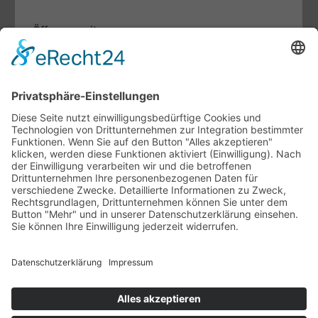
Öffnungszeiten
Mo. bis Fr.:
07.30 - 12.00 Uhr
13.00 - 17.00 Uhr
Sa:
09.00 - 13.00 Uhr
Fachthemen
Indoor-Living meets Outdoor-Living
Terrassendächer von Brustor
Lamellendächer von Warema
Unternehmen
Ansprechpartner
Ausstellung
Unsere Vertriebspartner