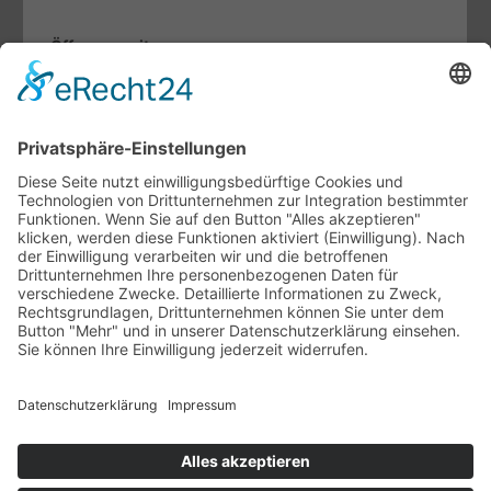
Öffnungszeiten
Mo. bis Fr.:
07.30 - 12.00 Uhr
13.00 - 17.00 Uhr
Sa:
09.00 - 13.00 Uhr
Fachthemen
Indoor-Living meets Outdoor-Living
Terrassendächer von Brustor
Lamellendächer von Warema
Unternehmen
Ansprechpartner
Ausstellung
Unsere Vertriebspartner