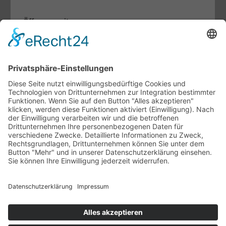
Öffnungszeiten
Mo. bis Fr.:
07.30 - 12.00 Uhr
13.00 - 17.00 Uhr
Sa:
09.00 - 13.00 Uhr
Fachthemen
Indoor-Living meets Outdoor-Living
Terrassendächer von Brustor
Lamellendächer von Warema
Unternehmen
Ansprechpartner
Ausstellung
Unsere Vertriebspartner