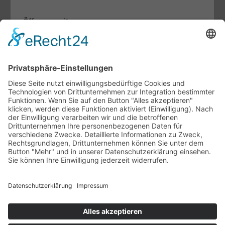
Öffnungszeiten
Mo. bis Fr.:
07.30 - 12.00 Uhr
13.00 - 17.00 Uhr
Sa:
09.00 - 13.00 Uhr
Fachthemen
Indoor-Living meets Outdoor-Living
Terrassendächer von Brustor
Lamellendächer von Warema
Unternehmen
Ansprechpartner
Ausstellung
Unsere Vertriebspartner