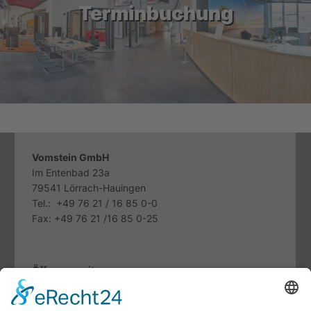
Terminbuchung
Vomstein GmbH
Im Entenbad 23a
79541 Lörrach-Hauingen
Tel.: +49 76 21 / 16 85 0-0
Fax: +49 76 21 /16 85 0-25
Öffnungszeiten
Mo. bis Fr.:
07.30 - 12.00 Uhr