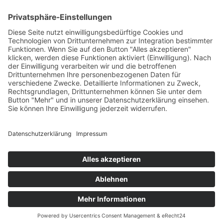
13.00 - 17.00 Uhr
Sa:
09.00 - 13.00 Uhr
Fachthemen
Indoor-Living meets Outdoor-Living
Terrassendächer von Brustor
Lamellendächer von Warema
Unternehmen
Ansprechpartner
Ausstellung
Unsere Vertriebspartner
Startseite
Impressum
Datenschutzerklärung