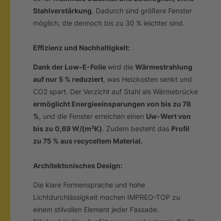
Stahlverstärku
n
g
. Dadurch sind größere Fenster
möglich, die dennoch bis zu 30 % leichter sind.
Effizienz und Nachhaltigkeit:
Dank der Low-E-Folie
wird die
Wärmestrahlung
auf nur 5 % reduzier
t
, was Heizkosten senkt und
CO2 spart. Der Verzicht auf Stahl als Wärmebrücke
ermöglicht Energieeinsparungen von bis zu 78
%
, und die Fenster erreichen einen
Uw-Wert von
bis zu 0,69 W/(m²K)
. Zudem besteht das
Profil
zu 75 % aus recyceltem Material.
Architektonisches Design:
Die klare Formensprache und hohe
Lichtdurchlässigkeit machen IMPREO-TOP zu
einem stilvollen Element jeder Fassade.