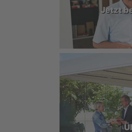
Jetzt b
Ü