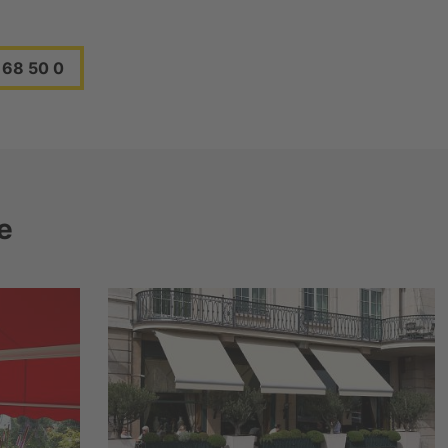
168 50 0
e